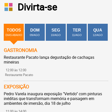
Divirta-se
TODOS
DOM
SEG
TER
QUA
DIAS ABAIXO
09/AGO
10/AGO
11/AGO
12/AGO
GASTRONOMIA
Restaurante Pacato lança degustação de cachaças
mineiras
12:00 às 12:00
Restaurante Pacato
EXPOSIÇÃO
Pedro Varela inaugura exposição "Vertido" com pinturas
inéditas que transformam memória e paisagem em
ambientes de imersão, dia 18 de julho
11:00 às 14:00