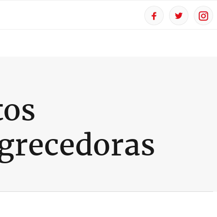
tos
agrecedoras