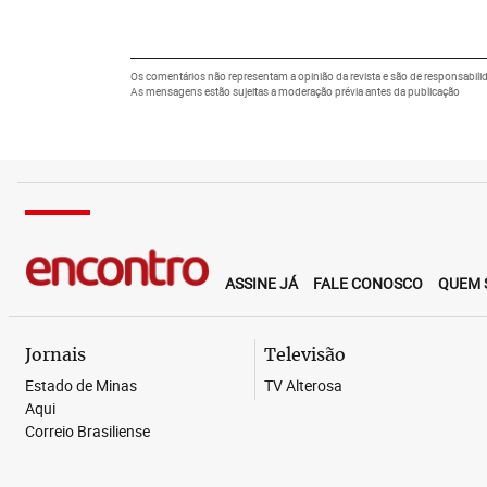
Os comentários não representam a opinião da revista e são de responsabili
As mensagens estão sujeitas a moderação prévia antes da publicação
ASSINE JÁ
FALE CONOSCO
QUEM 
Jornais
Televisão
Estado de Minas
TV Alterosa
Aqui
Correio Brasiliense