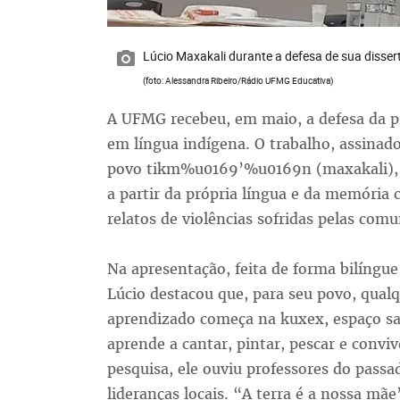
Lúcio Maxakali durante a defesa de sua disse
(foto: Alessandra Ribeiro/Rádio UFMG Educativa)
A UFMG recebeu, em maio, a defesa da pr
em língua indígena. O trabalho, assinado
povo tikm%u0169’%u0169n (maxakali), re
a partir da própria língua e da memória 
relatos de violências sofridas pelas co
Na apresentação, feita de forma bilíng
Lúcio destacou que, para seu povo, qualq
aprendizado começa na kuxex, espaço sag
aprende a cantar, pintar, pescar e conv
pesquisa, ele ouviu professores do passa
lideranças locais. “A terra é a nossa mãe