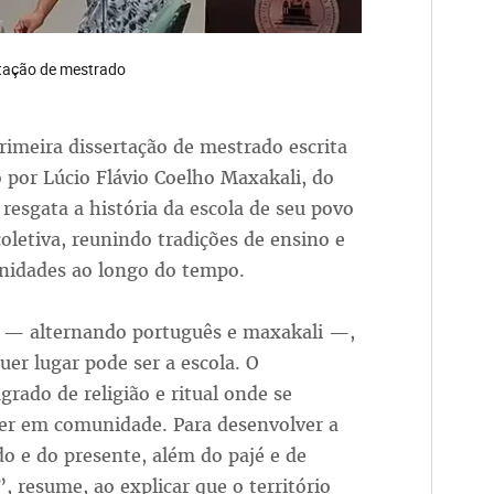
rtação de mestrado
imeira dissertação de mestrado escrita
 por Lúcio Flávio Coelho Maxakali, do
sgata a história da escola de seu povo
coletiva, reunindo tradições de ensino e
munidades ao longo do tempo.
ue — alternando português e maxakali —,
uer lugar pode ser a escola. O
rado de religião e ritual onde se
iver em comunidade. Para desenvolver a
do e do presente, além do pajé e de
”, resume, ao explicar que o território