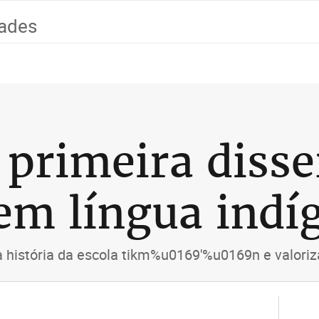
dades
primeira disse
em língua indí
a história da escola tikm%u0169'%u0169n e valoriz