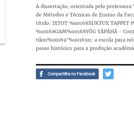
A dissertação, orientada pela professo
de Métodos e Técnicas de Ensino da Fac
título: IXTOT %u0168XUKTUX TAPPET 
%u0168GAM%u0168YÕG YÃPÃHÃ - Conta a
tikm%u0169’%u0169n: a escola para nós
passo histórico para a produção acadêmi
Compartilhe no Facebook