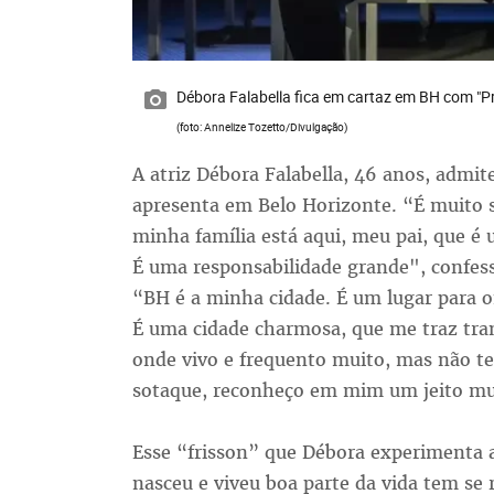
Débora Falabella fica em cartaz em BH com "Pr
(foto: Annelize Tozetto/Divulgação)
A atriz Débora Falabella, 46 anos, admi
apresenta em Belo Horizonte. “É muito s
minha família está aqui, meu pai, que é
É uma responsabilidade grande", confess
“BH é a minha cidade. É um lugar para o
É uma cidade charmosa, que me traz tran
onde vivo e frequento muito, mas não 
sotaque, reconheço em mim um jeito mui
Esse “frisson” que Débora experimenta a
nasceu e viveu boa parte da vida tem se