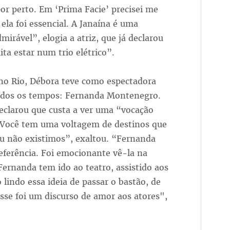
or perto. Em ‘Prima Facie’ precisei me
 ela foi essencial. A Janaína é uma
irável”, elogia a atriz, que já declarou
ta estar num trio elétrico”.
 no Rio, Débora teve como espectadora
 todos os tempos: Fernanda Montenegro.
declarou que custa a ver uma “vocação
“Você tem uma voltagem de destinos que
ou não existimos”, exaltou. “Fernanda
eferência. Foi emocionante vê-la na
Fernanda tem ido ao teatro, assistido aos
 lindo essa ideia de passar o bastão, de
isse foi um discurso de amor aos atores",