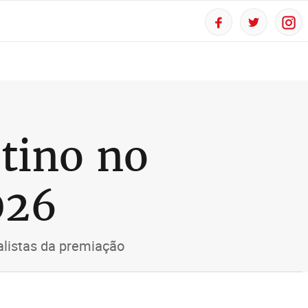
tino no
026
alistas da premiação