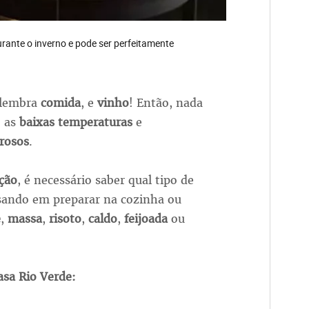
ante o inverno e pode ser perfeitamente
 lembra
comida
, e
vinho
! Então, nada
o as
baixas temperaturas
e
rosos
.
ção
, é necessário saber qual tipo de
sando em preparar na cozinha ou
e
,
massa
,
risoto
,
caldo
,
feijoada
ou
asa Rio Verde: