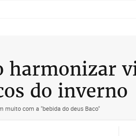
o harmonizar v
icos do inverno
m muito com a "bebida do deus Baco"