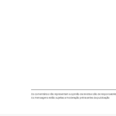
Os comentários não representam a opinião da revista e são de responsabili
As mensagens estão sujeitas a moderação prévia antes da publicação