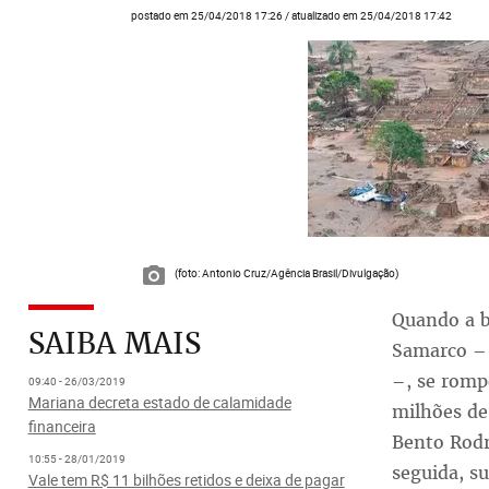
postado em 25/04/2018 17:26 / atualizado em 25/04/2018 17:42
(foto: Antonio Cruz/Agência Brasil/Divulgação)
Quando a b
SAIBA MAIS
Samarco – 
–, se romp
09:40 - 26/03/2019
Mariana decreta estado de calamidade
milhões de
financeira
Bento Rodr
10:55 - 28/01/2019
seguida, s
Vale tem R$ 11 bilhões retidos e deixa de pagar