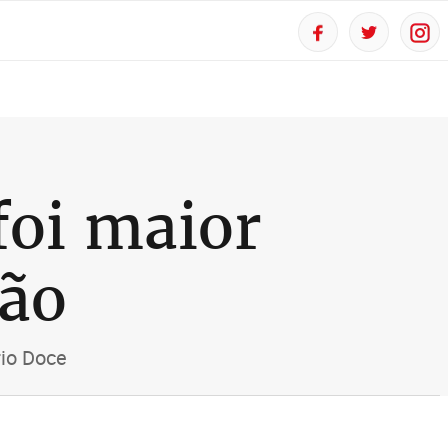
foi maior
ção
rio Doce